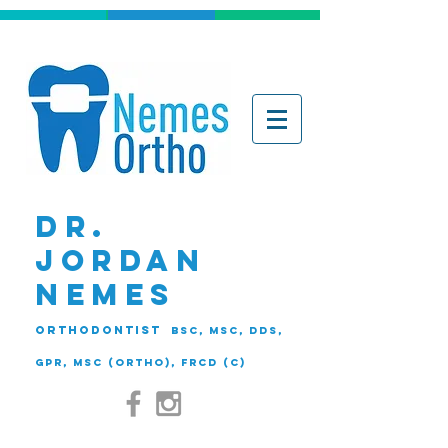
DR.
JORDAN
NEMES
ORTHODONTIST
BSc, MSc, DDS,
GPR, MSc (Ortho), FRCD (C)